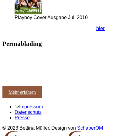
Playboy Cover Ausgabe Juli 2010
Weitere Referenzen und Presseberichte:
hier
Permablading
Sie finden Permanent Make-up an sich eine tolle Sache,
haben aber Angst vor unpassenden Verzeichnungen?
Sie
würden gern die Vorteile von Microblading und
Permanent Make up zusammen bringen?
Wir auch!
Mehr erfahren
">
Impressum
Datenschutz
Presse
© 2023 Bettina Müller. Design von
SchaberOM