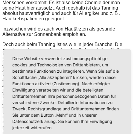
Menschen vorkommt. Es ist also keine Chemie der man
seine Haut hier aussetzt. Auch deshalb ist das Tanning
absolut hautverträglich und auch für Allergiker und z. B .
Hautkrebspatienten geeignet.
Inzwischen wird es auch von Hautärzten als gesunde
Alternative zur Sonnenbank empfohlen.
Doch auch beim Tanning ist es wie in jeder Branche. Die
Ergebnisse können sehr unterschiedlich ausfallen. Bettina
Müller von BM Airbrushtanning sprüht seit seit 2009 in
Diese Website verwendet zustimmungspflichtige
Stuttgart in ihren beiden Airbrushtanning Studios und weiß
cookies und Technologien von Drittanbietern, um
worauf es ankommt. Gesprüht wird vorrangig mit Produkten
bestimmte Funktionen zu integrieren. Wenn Sie auf die
der Firma Sunvitale, die seit circa 2005 auf dem deutschen
Markt arbeitet. Die Produkte kommen aus den USA, dort ist
Schaltfläche „Alle akzeptieren“ klicken, werden diese
Tanning längst etabliert. Die Produkte finden in den USA seit
Funktionen aktiviert (Zustimmung). Nach erfolgter
fast 30 Jahren Anwendung und wurden in der Zeit stetig
Einwilligung verarbeiten wir und die beteiligten
weiter entwickelt. So kann Sunvitale inzwischen eines der
Drittunternehmen Ihre personenbezogenen Daten für
natürlichsten Ergebnisse am deutschen Markt aufweisen.
verschiedene Zwecke. Detaillierte Informationen zu
Jedoch spielt auch die Ausbildung eine große Rolle. Denn
Zweck, Rechtsgrundlage und Drittunternehmen finden
Tanning ist nicht gleich Tanning! Kunden die teilweise bereits
negative Erfahrungen gemacht haben, möchte ich gern
Sie unter dem Button „Mehr“ und in unserer
beweisen das es auch anders geht! Ich arbeite im
Datenschutzerklärung. Sie können Ihre Einwilligung
Unterschied zu den meisten Tanning Studios nicht mit den
jederzeit widerrufen.
herkömmlichen Spray Tanning Pistolen , sondern mit sehr