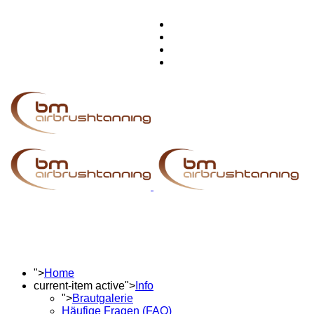
">
Home
current-item active">
Info
">
Brautgalerie
Häufige Fragen (FAQ)